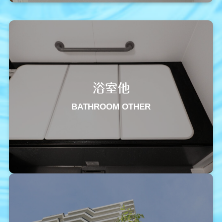
浴室他
BATHROOM OTHER