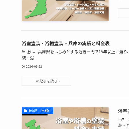
浴室塗装・浴槽塗装 – 兵庫の実績と料金表
当社は、兵庫県をはじめとする近畿一円で15年以上に渡り
装・浴...
2026-07-22
浴室
地域別（京都）
当社
装・浴.