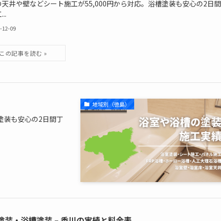
の天井や壁などシート施工が55,000円から対応。浴槽塗装も安心の2日
..
-12-09
地域別（徳島）
塗装も安心の2日間丁
塗装・浴槽塗装 – 香川の実績と料金表