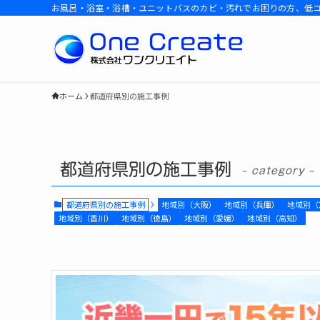
お風呂・浴室・浴槽・ユニットバスのカビ・汚れでお困りの方、低
ホーム
都道府県別の施工事例
都道府県別の施工事例
– category –
都道府県別の施工事例
地域別（大阪）
地域別（兵庫）
地域別（
地域別（香川）
地域別（徳島）
地域別（愛媛）
地域別（高知）