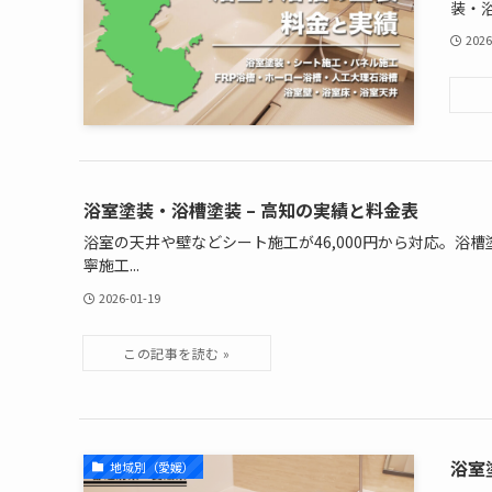
装・浴.
2026
浴室塗装・浴槽塗装 – 高知の実績と料金表
浴室の天井や壁などシート施工が46,000円から対応。浴槽
寧施工...
2026-01-19
浴室
地域別（愛媛）