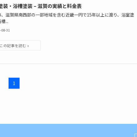
塗装・浴槽塗装 – 滋賀の実績と料金表
は、滋賀県南西部の一部地域を含む近畿一円で15年以上に渡り、浴室塗
...
-08-31
1