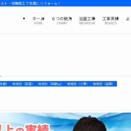
コスト・短期施工で気軽にリフォーム！
ホーム
６つの魅力
浴室工事
工事実績
よ
HOME
CHARM
BATHROOM
RESULTS
京都）
地域別（奈良）
地域別（和歌山）
地域別（三重）
地域別（滋賀）