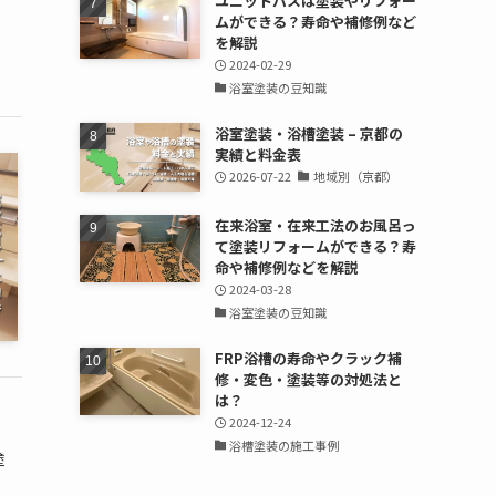
ユニットバスは塗装やリフォー
ムができる？寿命や補修例など
を解説
2024-02-29
浴室塗装の豆知識
浴室塗装・浴槽塗装 – 京都の
実績と料金表
2026-07-22
地域別（京都）
在来浴室・在来工法のお風呂っ
て塗装リフォームができる？寿
命や補修例などを解説
2024-03-28
浴室塗装の豆知識
FRP浴槽の寿命やクラック補
修・変色・塗装等の対処法と
は？
2024-12-24
浴槽塗装の施工事例
塗