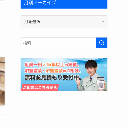
間丁
月別アーカイブ
月
別
ア
ー
カ
イ
ブ